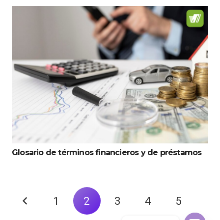
Glosario de términos financieros y de préstamos
1
2
3
4
5